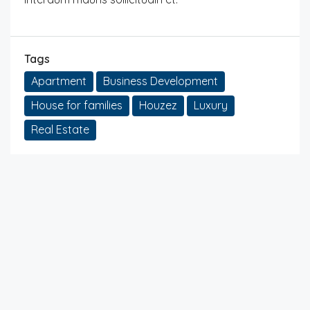
Tags
Apartment
Business Development
House for families
Houzez
Luxury
Real Estate