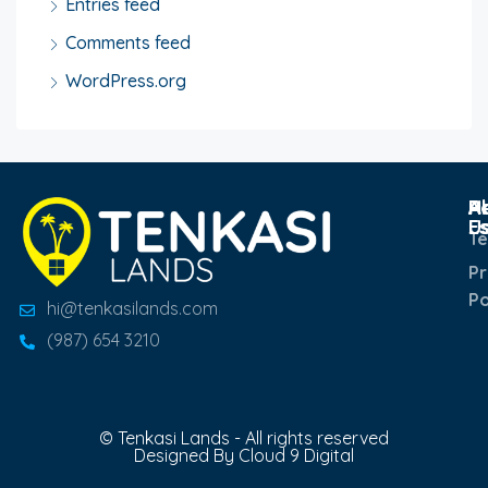
Entries feed
Comments feed
WordPress.org
Po
R
H
A
E
U
T
Pr
Po
hi@tenkasilands.com
(987) 654 3210
© Tenkasi Lands - All rights reserved
Designed By Cloud 9 Digital