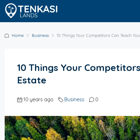
Home
Business
10 Things Your Competitors Can Teach You
10 Things Your Competitor
Estate
10 years ago
Business
0