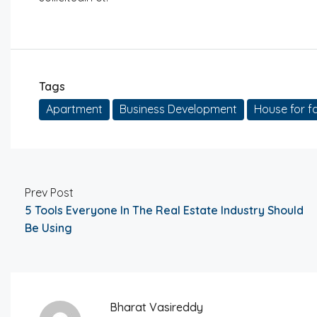
Tags
Apartment
Business Development
House for fa
Prev Post
5 Tools Everyone In The Real Estate Industry Should
Be Using
Bharat Vasireddy