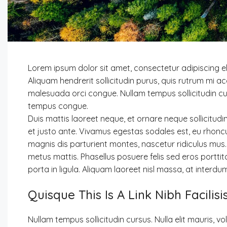
Lorem ipsum dolor sit amet, consectetur adipiscing eli
Aliquam hendrerit sollicitudin purus, quis rutrum mi 
malesuada orci congue. Nullam tempus sollicitudin cur
tempus congue.
Duis mattis laoreet neque, et ornare neque sollicitudi
et justo ante. Vivamus egestas sodales est, eu rhon
magnis dis parturient montes, nascetur ridiculus mus. 
metus mattis. Phasellus posuere felis sed eros portti
porta in ligula. Aliquam laoreet nisl massa, at interdum
Quisque This Is A Link Nibh Facilis
Nullam tempus sollicitudin cursus. Nulla elit mauris, vo