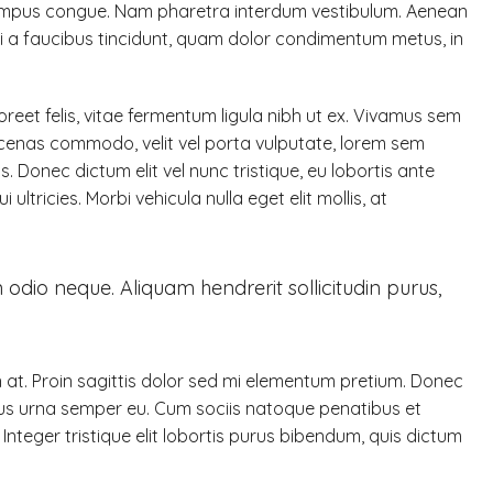
o tempus congue. Nam pharetra interdum vestibulum. Aenean
isi a faucibus tincidunt, quam dolor condimentum metus, in
oreet felis, vitae fermentum ligula nibh ut ex. Vivamus sem
aecenas commodo, velit vel porta vulputate, lorem sem
. Donec dictum elit vel nunc tristique, eu lobortis ante
ultricies. Morbi vehicula nulla eget elit mollis, at
n odio neque. Aliquam hendrerit sollicitudin purus,
n at. Proin sagittis dolor sed mi elementum pretium. Donec
cus urna semper eu. Cum sociis natoque penatibus et
Integer tristique elit lobortis purus bibendum, quis dictum