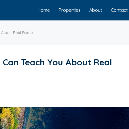
Home
Properties
About
Contact
 About Real Estate
s Can Teach You About Real