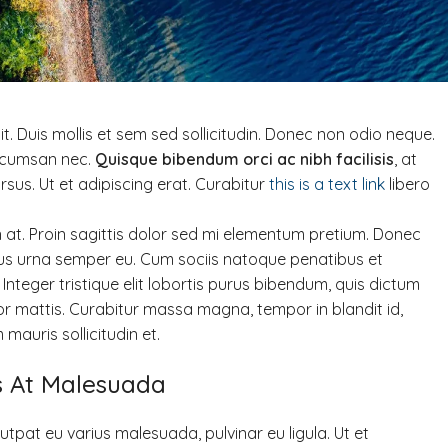
t. Duis mollis et sem sed sollicitudin. Donec non odio neque.
accumsan nec.
Quisque bibendum orci ac nibh facilisis
, at
sus. Ut et adipiscing erat. Curabitur
this is a text link
libero
n at. Proin sagittis dolor sed mi elementum pretium. Donec
cus urna semper eu. Cum sociis natoque penatibus et
Integer tristique elit lobortis purus bibendum, quis dictum
tor mattis. Curabitur massa magna, tempor in blandit id,
 mauris sollicitudin et.
is At Malesuada
lutpat eu varius malesuada, pulvinar eu ligula. Ut et