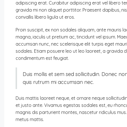
adipiscing erat. Curabitur adipiscing erat vel liber
gravida mi non aliquet porttitor. Praesent dapibus, n
convallis libero ligula ut eros.
Proin suscipit, ex non sodales aliquam, ante mauris la
magna, iaculis ut pretium ac, tincidunt vel ipsum. M
accumsan nunc, nec scelerisque elit turpis eget mauris
sodales. Etiam posuere leo ut leo laoreet, a gravida dui 
condimentum est feugiat.
Duis mollis et sem sed sollicitudin. Donec no
quis rutrum mi accumsan nec.
Duis mattis laoreet neque, et ornare neque sollicitudi
et justo ante. Vivamus egestas sodales est, eu rhon
magnis dis parturient montes, nascetur ridiculus mus. 
metus mattis.