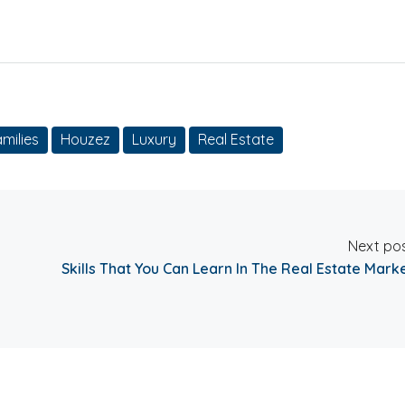
milies
Houzez
Luxury
Real Estate
Next po
Skills That You Can Learn In The Real Estate Mark