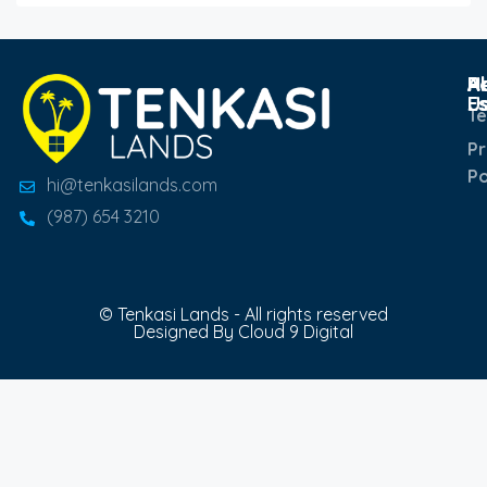
Po
R
H
A
E
U
T
Pr
Po
hi@tenkasilands.com
(987) 654 3210
© Tenkasi Lands - All rights reserved
Designed By Cloud 9 Digital